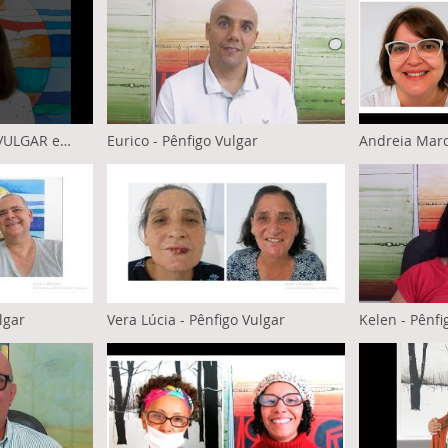
VULGAR e
Eurico - Pênfigo Vulgar
Andreia Mar
VULGAR
lgar
Vera Lúcia - Pênfigo Vulgar
Kelen - Pênfi