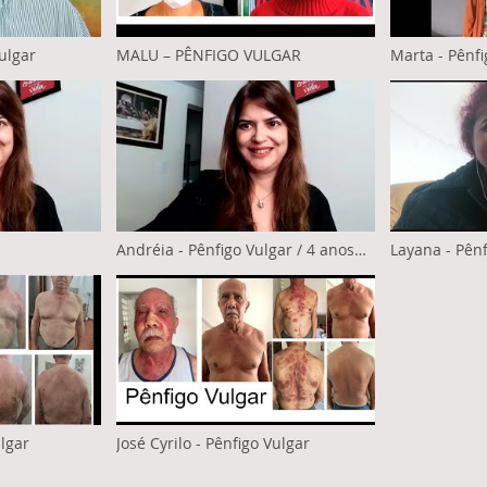
ulgar
MALU – PÊNFIGO VULGAR
Marta - Pênfi
Andréia - Pênfigo Vulgar / 4 anos
Layana - Pênf
de tratamento
lgar
José Cyrilo - Pênfigo Vulgar