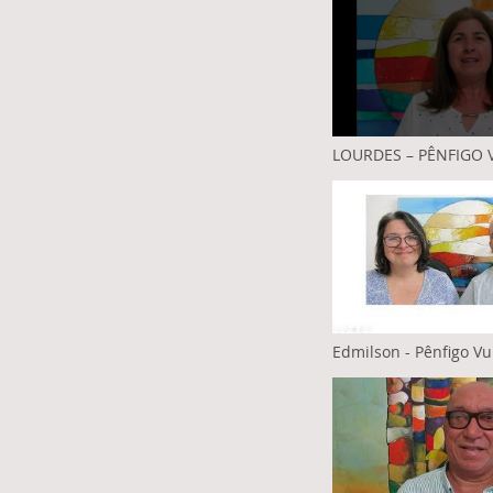
LOURDES – PÊNFIGO 
Herpes Zoster
Edmilson - Pênfigo Vu