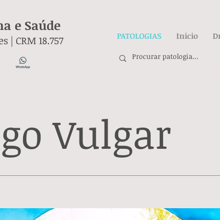
na e Saúde
PATOLOGIAS
Inicio
D
es |
CRM 18.757
igo Vulgar